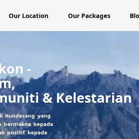
Our Location
Our Packages
Bl
kon -
am,
uniti & Kelestarian
di Kundasang yang
n bermakna kepada
 positif kepada