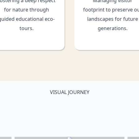
ostering a deep respect
Managing visitor
for nature through
footprint to preserve o
guided educational eco-
landscapes for future
tours.
generations.
VISUAL JOURNEY