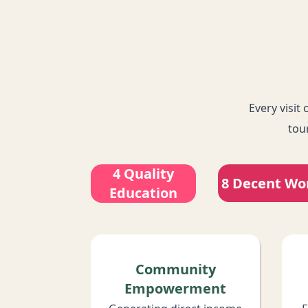
Every visit
tou
4 Quality
8 Decent Wo
Education
Community
Empowerment