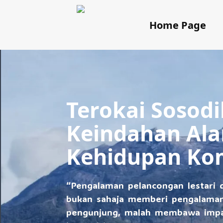
Home Page
Terokai Sosodi
Keindahan Al
Kehidupan Kom
“Pengalaman pelancongan lestari 
bukan sahaja memberi pengalama
pengunjung, malah membawa impak