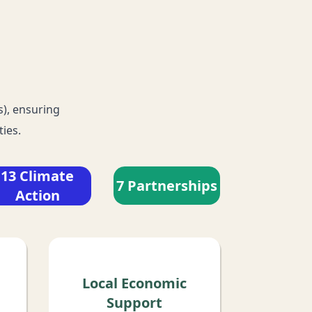
s), ensuring
ies.
13 Climate
7 Partnerships
Action
Local Economic
Support